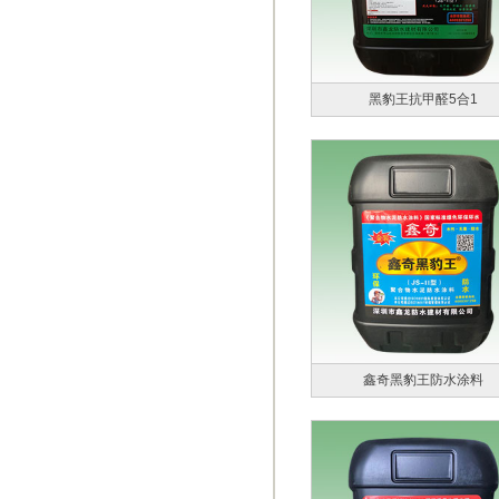
黑豹王抗甲醛5合1
鑫奇黑豹王防水涂料